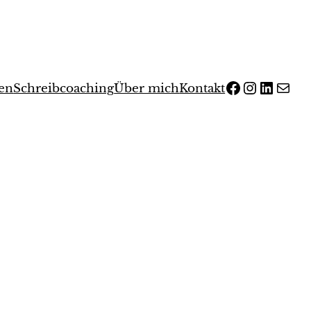
Facebook
Instagram
LinkedIn
E-Mail
en
Schreibcoaching
Über mich
Kontakt