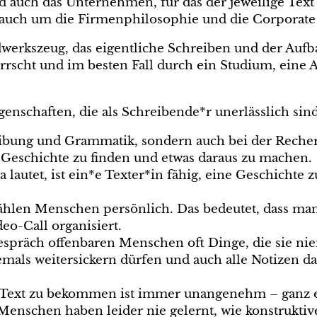
d auch das Unternehmen, für das der jeweilige Text 
n auch um die Firmenphilosophie und die Corporate
werkszeug, das eigentliche Schreiben und der Aufb
rrscht und im besten Fall durch ein Studium, eine 
nschaften, die als Schreibende*r unerlässlich sind
eibung und Grammatik, sondern auch bei der Reche
ne Geschichte zu finden und etwas daraus zu machen.
 lautet, ist ein*e Texter*in fähig, eine Geschichte 
ählen Menschen persönlich. Das bedeutet, dass man 
eo-Call organisiert.
espräch offenbaren Menschen oft Dinge, die sie nie
iemals weitersickern dürfen und auch alle Notizen d
n Text zu bekommen ist immer unangenehm – ganz e
Menschen haben leider nie gelernt, wie konstruktive