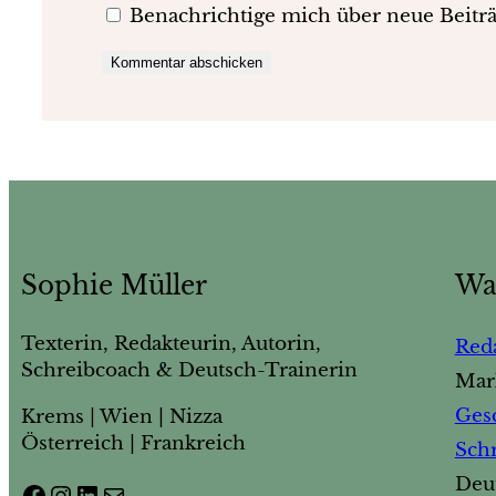
Benachrichtige mich über neue Beiträ
Sophie Müller
Wa
Texterin, Redakteurin, Autorin,
Reda
Schreibcoach & Deutsch-Trainerin
Mar
Ges
Krems | Wien | Nizza
Österreich | Frankreich
Sch
Deu
#
#
#
E-Mail