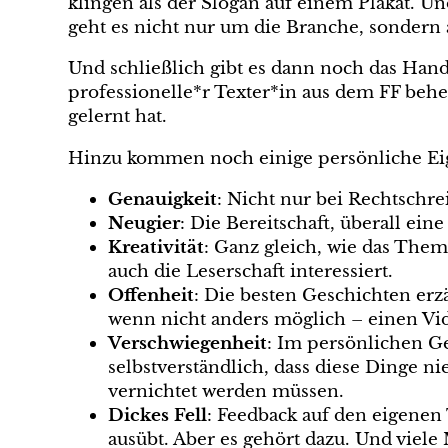
klingen als der Slogan auf einem Plakat. Un
geht es nicht nur um die Branche, sonder
Und schließlich gibt es dann noch das Hand
professionelle*r Texter*in aus dem FF behe
gelernt hat.
Hinzu kommen noch einige persönliche Eige
Genauigkeit
: Nicht nur bei Rechtschr
Neugier
: Die Bereitschaft, überall ei
Kreativität
: Ganz gleich, wie das Thema
auch die Leserschaft interessiert.
Offenheit
: Die besten Geschichten erz
wenn nicht anders möglich – einen Vid
Verschwiegenheit
: Im persönlichen G
selbstverständlich, dass diese Dinge n
vernichtet werden müssen.
Dickes Fell
: Feedback auf den eigene
ausübt. Aber es gehört dazu. Und viele 